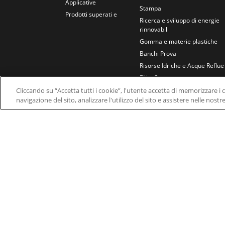
Applicative
Stampa
Prodotti superati e
Ricerca e sviluppo di energie
rinnovabili
Gomma e materie plastiche
Banchi Prova
Risorse Idriche e Acque Reflue
Fili e Cavi
Cliccando su “Accetta tutti i cookie”, l'utente accetta di memorizzare i 
navigazione del sito, analizzare l'utilizzo del sito e assistere nelle nostr
© 2026 Nidec Motor Corporation. All Right Res