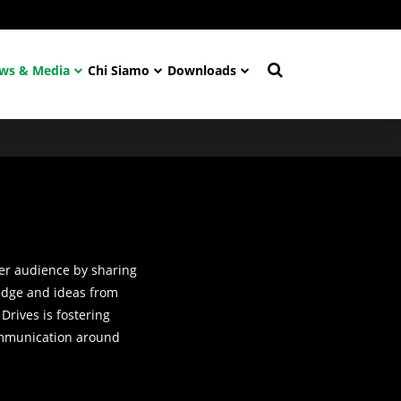
ws & Media
Chi Siamo
Downloads
er audience by sharing
edge and ideas from
 Drives is fostering
mmunication around