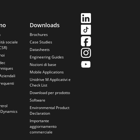
amo
Downloads
à
Brochures
ità sociale
Case Studies
CSR)
Datasheets
noi
Engineering Guides
dec
Nozioni di base
chniques
Mobile Applications
Aziendali
Unidrive M Applicativi e
equenti
Check List
Download per prodotto
Software
ntrol
Environmental Product
 Dynamics
Declaration
Importante
aggiornamento
commerciale