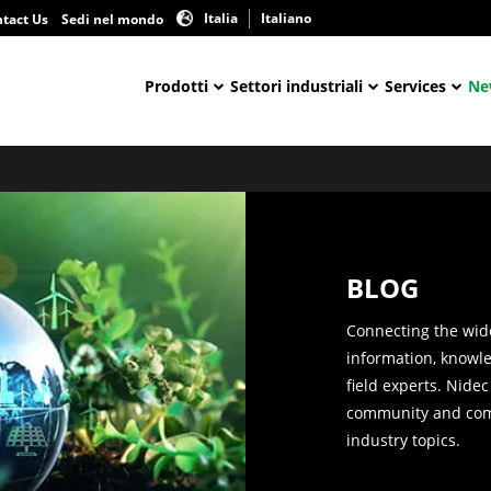
Italia
Italiano
tact Us
Sedi nel mondo
Prodotti
Settori industriali
Services
Ne
BLOG
Connecting the wid
information, knowl
field experts. Nidec
community and co
industry topics.