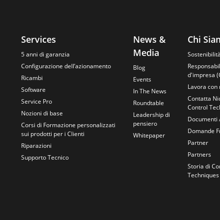
Services
News &
Chi Si
Media
5 anni di garanzia
Sostenibilit
Configurazione dell’azionamento
Responsabil
Blog
d'impresa (
Ricambi
Events
Lavora con 
Software
In The News
Contatta Ni
Service Pro
Roundtable
Control Te
Nozioni di base
Leadership di
Documenti 
pensiero
Corsi di Formazione personalizzati
Domande Fr
sui prodotti per i Clienti
Whitepaper
Partner
Riparazioni
Partners
Supporto Tecnico
Storia di Co
Techniques