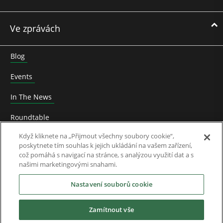
Ve zprávách
Blog
Events
In The News
Roundtable
Když kliknete na „Přijmout všechny soubory cookie“,
Vůdčí myšlení
poskytnete tím souhlas k jejich ukládání na vašem zařízení,
což pomáhá s navigací na stránce, s analýzou využití dat a s
Odborný dokument
našimi marketingovými snahami.
O Nás
Nastavení souborů cookie
Zamítnout vše
Ke stažení