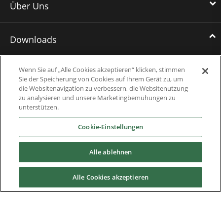
Über Uns
Downloads
Broschüren
Wenn Sie auf „Alle Cookies akzeptieren“ klicken, stimmen
Sie der Speicherung von Cookies auf Ihrem Gerät zu, um
Fallstudien
die Websitenavigation zu verbessern, die Websitenutzung
zu analysieren und unsere Marketingbemühungen zu
Datasheets
unterstützen.
Cookie-Einstellungen
Engineering Guides
Wissensdatenbank
Alle ablehnen
Mobile Applications
Alle Cookies akzeptieren
Betriebsanleitungen, Software und CAD-Zeichnungen
Software