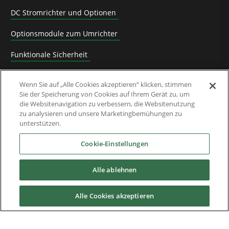
DC Stromrichter und Optionen
Optionsmodule zum Umrichter
Funktionale Sicherheit
Software
Wenn Sie auf „Alle Cookies akzeptieren“ klicken, stimmen
Sie der Speicherung von Cookies auf Ihrem Gerät zu, um
Anwendungslösungen
die Websitenavigation zu verbessern, die Websitenutzung
zu analysieren und unsere Marketingbemühungen zu
Abgelöste Produkte und Migrationsanleitungen
unterstützen.
Industrien
Cookie-Einstellungen
Alle ablehnen
Service & Support
Alle Cookies akzeptieren
News & Media