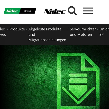
dec
Produkte
Abgelöste Produkte
Servoumrichter
Unidr
ives
und
und Motoren
SP
Migrationsanleitungen