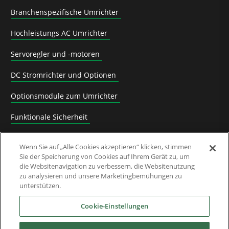
Branchenspezifische Umrichter
Hochleistungs AC Umrichter
Servoregler und -motoren
DC Stromrichter und Optionen
Optionsmodule zum Umrichter
Funktionale Sicherheit
Software
Wenn Sie auf „Alle Cookies akzeptieren“ klicken, stimmen
Sie der Speicherung von Cookies auf Ihrem Gerät zu, um
Anwendungslösungen
die Websitenavigation zu verbessern, die Websitenutzung
zu analysieren und unsere Marketingbemühungen zu
Abgelöste Produkte und Migrationsanleitungen
unterstützen.
Industrien
Cookie-Einstellungen