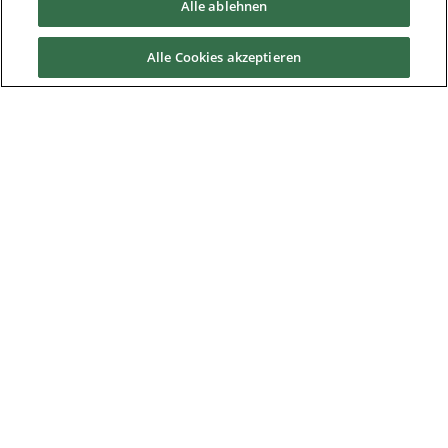
Alle ablehnen
Service & Support
Alle Cookies akzeptieren
News & Media
Über Uns
Downloads
Nidec Brands