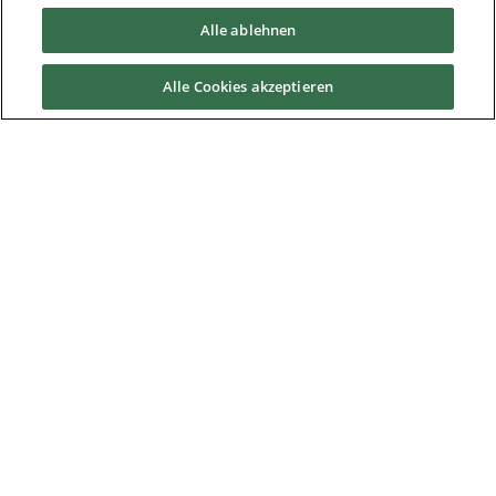
Alle ablehnen
Downloads
Alle Cookies akzeptieren
Nidec Brands
© 2026 Nidec Motor Corporation. All Right Reserved. A NIDEC
Group Company
Nidec Motor Corporation trademarks followed by the ® symbol
are registered with the U.S. Patent and Trademark Office.
Privacy Notice
|
Cookie Policy
|
Modern Slavery Act
|
Supplier Code of