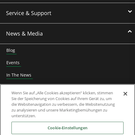
Service & Support
News & Media
Blog
Events
In The News
Roundtable
Wenn Sie auf „Alle Cookies akzeptieren“ klicken, stimmen
Sie der Speicherung von Cookies auf Ihrem Gerät zu, um
Thought Leadership
die Websitenavigation zu verbessern, die Websitenutzung
zu analysieren und unsere Marketingbemühungen zu
Whitepaper
unterstützen.
Über Uns
Cookie-Einstellungen