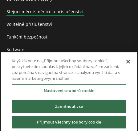
Stejnosměrné měniče a příslušenství
Volitelné příslušenství
Funkční bezpečnost
Software
Když kliknete na „Přijmout všechny soubory cookie“,
Application Solutions
poskytnete tím souhlas k jejich ukládání na vašem zařízení,
což pomáhá s navigací na stránce, s analýzou využití dat a s
Nahrazené výrobky a přechod na nové
našimi marketingovými snahami.
Průmysl
Nastavení souborů cookie
Zamítnout vše
Služby a podpora
Přijmout všechny soubory cookie
Ve zprávách