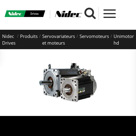
Nidec
Produits
Servovariateurs
Servomoteurs
Unimotor
Drives
et moteurs
hd