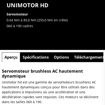
UNIMOTOR HD
Servomoteur
0.64 Nm à 85,0 Nm (255,0 Nm en crête)
060 à 190 cadres
Aperçu
Spécifications
Options
Téléchargement
Servomoteur brushless AC hautement
dynamique
Unimotor hd est une gamme de servomoteurs brushless AC
hautement dynamiques conçus pour être utilisés dans des
applications à impulsions où une accélération et une
décélération rapides sont requises. Ces moteurs se déclinent
dans les tailles 060 à 190.