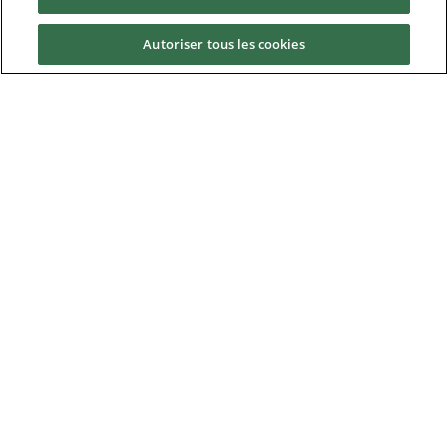
Service & Support
Autoriser tous les cookies
News & Media
À propos de Control Techniques
Téléchargements
Nidec Brands