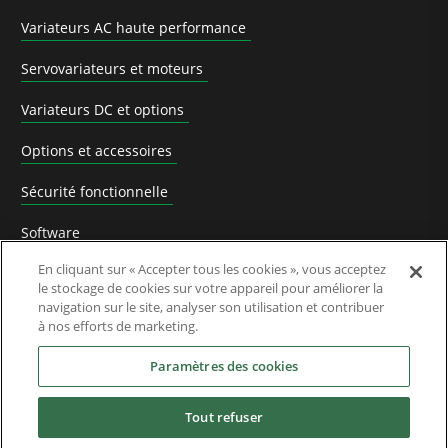
Variateurs AC haute performance
Servovariateurs et moteurs
Variateurs DC et options
Options et accessoires
Sécurité fonctionnelle
Software
En cliquant sur « Accepter tous les cookies », vous acceptez
Solutions d'application
le stockage de cookies sur votre appareil pour améliorer la
navigation sur le site, analyser son utilisation et contribuer
Produits remplacés et processus de migration
à nos efforts de marketing.
Industries
Paramètres des cookies
Tout refuser
Service & Support