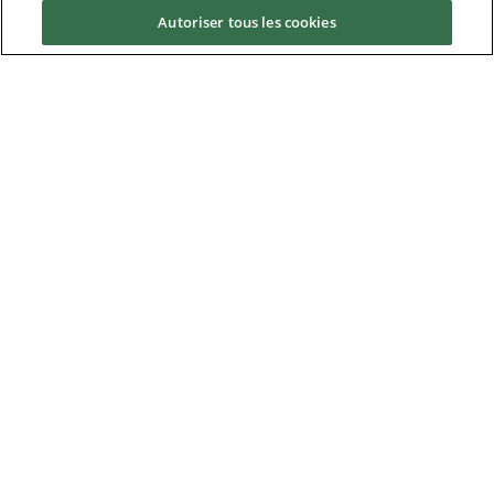
Autoriser tous les cookies
News & Media
À propos de Control Techniques
Téléchargements
Nidec Brands