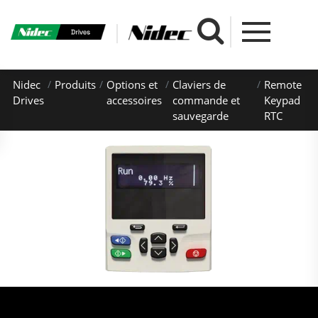
Nidec
Produits
Options et
Claviers de
Remote
Drives
accessoires
commande et
Keypad
sauvegarde
RTC