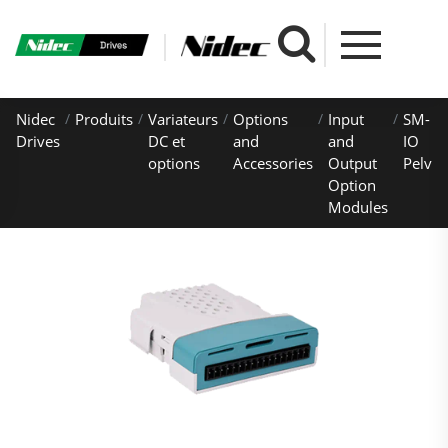
Nidec
Produits
Variateurs
Options
Input
SM-
Drives
DC et
and
and
IO
options
Accessories
Output
Pelv
Option
Modules