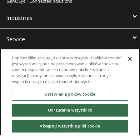
GenOSys - Connected solutions
Industries
Service
Poprzez kliknięcie na „Akceptacja wszystkich plików cookie”
Training
jest wyrażona zgoda na przechowywanie plików cookie na
swoim urządzeniu w celu usprawnienia korzystania z
nawigacji strony, analizowania wykorzystania strony i
References
wsparcia naszych działań marketingowych.
Ustawienia plików cookie
News & Events
Odrzucenie wszystkich
Downloads
Akceptuj wszystkie pliki cookie