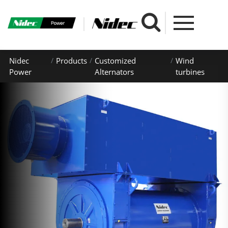
Nidec
Products
Customized
Wind
Power
Alternators
turbines