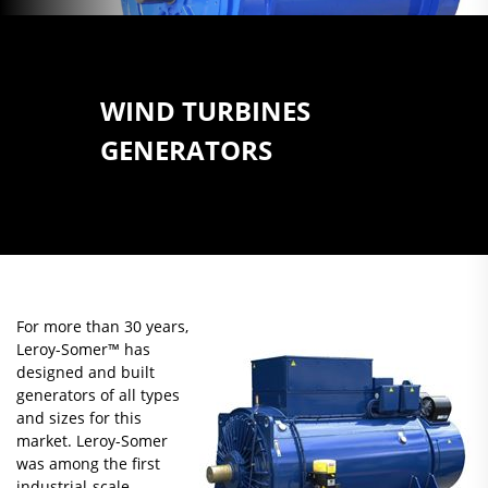
WIND TURBINES
GENERATORS
For more than 30 years,
Leroy-Somer™ has
designed and built
generators of all types
and sizes for this
market. Leroy-Somer
was among the first
industrial-scale