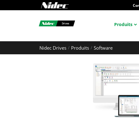
Con
Produits
Nidec Drives
Produits
Software