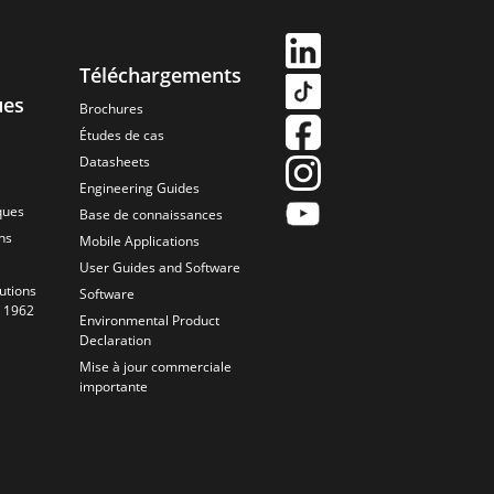
Téléchargements
ues
Brochures
Études de cas
Datasheets
Engineering Guides
ques
Base de connaissances
ns
Mobile Applications
User Guides and Software
utions
Software
s 1962
Environmental Product
Declaration
Mise à jour commerciale
importante