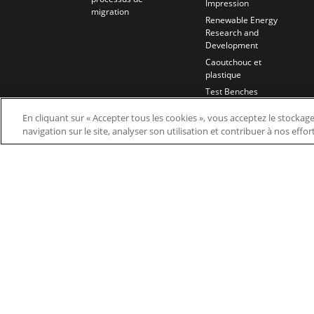
Impression
migration
Renewable Energy
Research and
Development
Caoutchouc et
plastique
Test Benches
Traitement de l'eau et
En cliquant sur « Accepter tous les cookies », vous acceptez le stockag
des eaux usées
navigation sur le site, analyser son utilisation et contribuer à nos effo
Wires and Cables