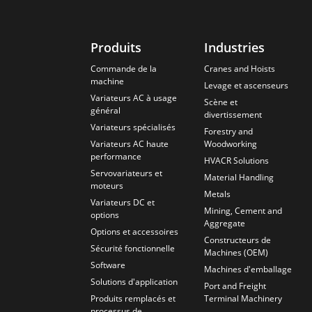
Produits
Industries
Commande de la
Cranes and Hoists
machine
Levage et ascenseurs
Variateurs AC à usage
Scène et
général
divertissement
Variateurs spécialisés
Forestry and
Variateurs AC haute
Woodworking
performance
HVACR Solutions
Servovariateurs et
Material Handling
moteurs
Metals
Variateurs DC et
Mining, Cement and
options
Aggregate
Options et accessoires
Constructeurs de
Sécurité fonctionnelle
Machines (OEM)
Software
Machines d'emballage
Solutions d'application
Port and Freight
Produits remplacés et
Terminal Machinery
processus de