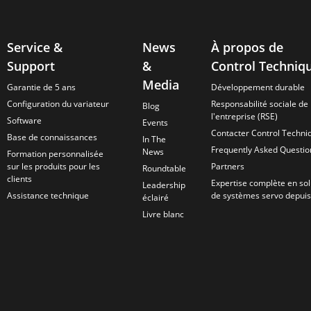
Service &
News
À propos de
Support
&
Control Techniq
Media
Garantie de 5 ans
Développement durable
Configuration du variateur
Responsabilité sociale de
Blog
l'entreprise (RSE)
Software
Events
Contacter Control Techni
Base de connaissances
In The
Frequently Asked Questio
News
Formation personnalisée
sur les produits pour les
Partners
Roundtable
clients
Expertise complète en sol
Leadership
Assistance technique
de systèmes servo depui
éclairé
Livre blanc