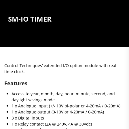
SM-IO TIMER
Control Techniques’ extended I/O option module with real
time clock.
Features
Access to year, month, day, hour, minute, second, and
daylight savings mode.
1 x Analogue input (+/- 10V bi-polar or 4-20mA / 0-20mA)
1 x Analogue output (0-10V or 4-20mA / 0-20mA)
3 x Digital inputs
1 x Relay contact (2A @ 240V, 4A @ 30Vdc)