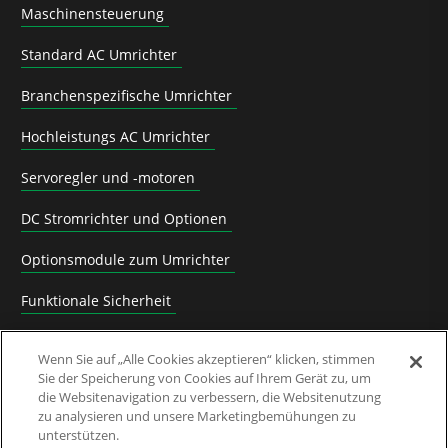
Maschinensteuerung
Standard AC Umrichter
Branchenspezifische Umrichter
Hochleistungs AC Umrichter
Servoregler und -motoren
DC Stromrichter und Optionen
Optionsmodule zum Umrichter
Funktionale Sicherheit
Software
Wenn Sie auf „Alle Cookies akzeptieren“ klicken, stimmen
Sie der Speicherung von Cookies auf Ihrem Gerät zu, um
Anwendungslösungen
die Websitenavigation zu verbessern, die Websitenutzung
zu analysieren und unsere Marketingbemühungen zu
Abgelöste Produkte und Migrationsanleitungen
unterstützen.