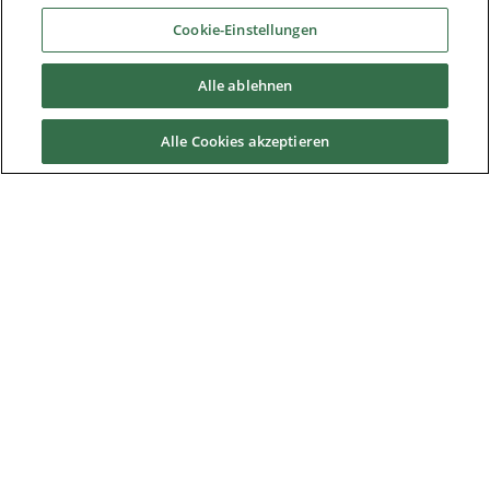
Industrien
Cookie-Einstellungen
Alle ablehnen
Service & Support
Alle Cookies akzeptieren
News & Media
Über uns
Downloads
Nidec Brands