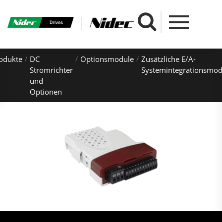
odukte
DC
Optionsmodule
Zusätzliche E/A-
Stromrichter
Systemintegrationsmod
und
Optionen