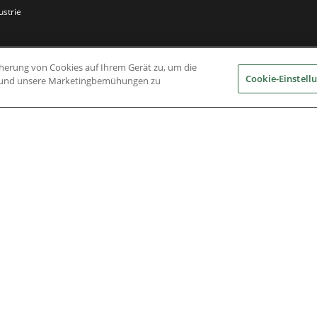
ustrie
icherung von Cookies auf Ihrem Gerät zu, um die
Cookie-Einstell
en und unsere Marketingbemühungen zu
Nidec Brands
erved. A NIDEC Group Company
he ® symbol are registered with the U.S. Patent and