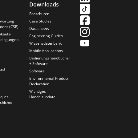
Downloads
Broschüren
twortung
Case Studies
mens (CSR)
Datasheets
nkaufs-
Engineering Guides
edingungen
Wissensdatenbank
Mobile Applications
Bedienungshandbücher
+ Software
ked
Software
Environmental Product
Declaration
Wichtiges
iques
Handelsupdate
chichte