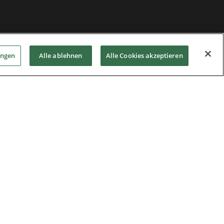
ungen
Alle ablehnen
Alle Cookies akzeptieren
Privacy Notice
|
Cookie Policy
|
Modern Slavery
Act
|
Supplier Code of Conduct
|
Hotline Policy
|
Umwelt
|
Impressum
|
Allgemeine Einkaufs-
und Verkaufsbedingungen
|
Kontakt