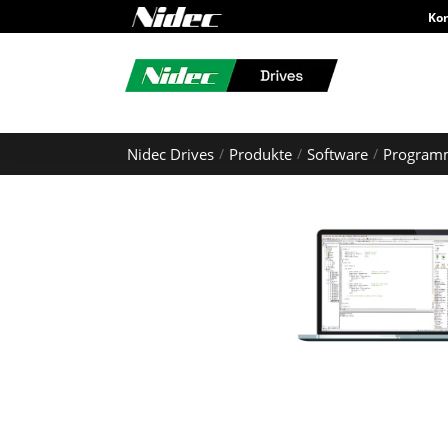
Ko
Nidec Drives
Produkte
Software
Programm