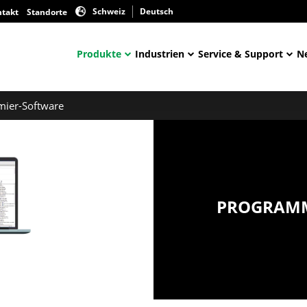
Schweiz
Deutsch
ntakt
Standorte
Produkte
Industrien
Service & Support
N
ier-Software
PROGRAMM