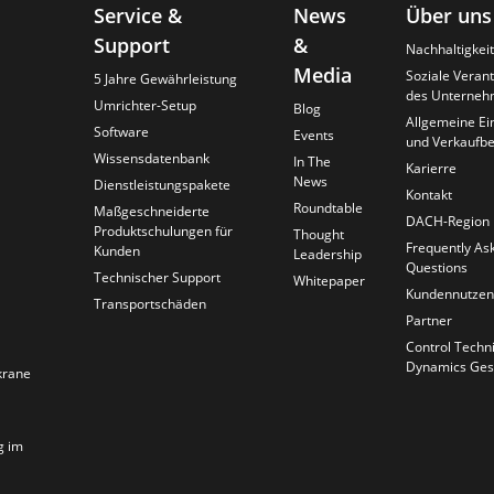
Service &
News
Über uns
Support
&
Nachhaltigkeit
Media
Soziale Veran
5 Jahre Gewährleistung
des Unterneh
Umrichter-Setup
Blog
Allgemeine Ei
Software
Events
und Verkaufb
Wissensdatenbank
In The
Karierre
News
Dienstleistungspakete
Kontakt
Roundtable
Maßgeschneiderte
DACH-Region
Produktschulungen für
Thought
Frequently As
Kunden
Leadership
Questions
Technischer Support
Whitepaper
Kundennutzen
Transportschäden
Partner
Control Techn
Dynamics Ges
krane
g im