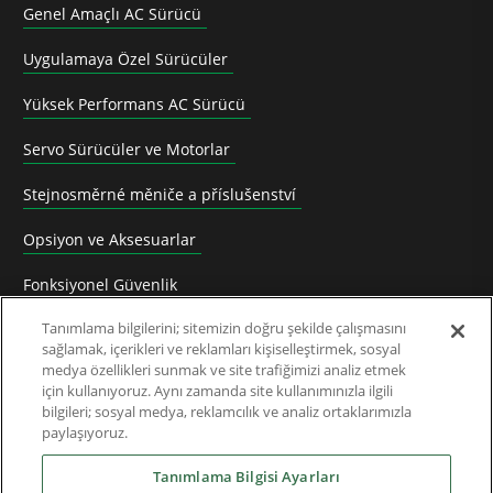
Genel Amaçlı AC Sürücü
Uygulamaya Özel Sürücüler
Yüksek Performans AC Sürücü
Servo Sürücüler ve Motorlar
Stejnosměrné měniče a příslušenství
Opsiyon ve Aksesuarlar
Fonksiyonel Güvenlik
Tanımlama bilgilerini; sitemizin doğru şekilde çalışmasını
Software
sağlamak, içerikleri ve reklamları kişiselleştirmek, sosyal
medya özellikleri sunmak ve site trafiğimizi analiz etmek
Uygulama Çözümleri
için kullanıyoruz. Aynı zamanda site kullanımınızla ilgili
bilgileri; sosyal medya, reklamcılık ve analiz ortaklarımızla
Üretimden Kaldırılan Ürünler ve Dönüşüm Klavuzu
paylaşıyoruz.
Endüstriler
Tanımlama Bilgisi Ayarları