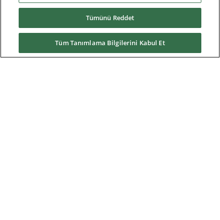
Tümünü Reddet
Servisler
Tüm Tanımlama Bilgilerini Kabul Et
News & Media
Hakkımızda
Yüklemeler
Nidec Brands