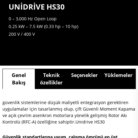
UNIDRIVE HS30
0 – 3,000 Hz Open Loop
0.25 kW – 7.5 kW (0.33 hp – 10 hp)
200 V / 400 V
Genel
Teknik
Seçenekler
Yüklemeler
Bakış
özellikler
güvenlik sistemlerine düşük maliyetli entegrasyon gerektiren
uygulamalar için tasarlanmış olup, çift Güvenli Moment Kapama
ve açık çevrim asenkron motorlara yönelik gelişmiş Rotor Akı
Kontrolü (RFC-A) özelliğine sahiptir.Unidrive HS30
Güvenlik standartlarına uyum, çalışma ömrünü en üst