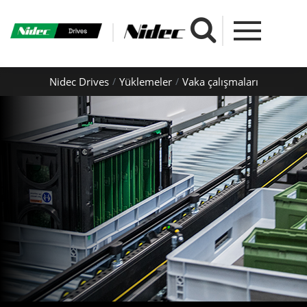
Nidec Drives
Yüklemeler
Vaka çalışmaları