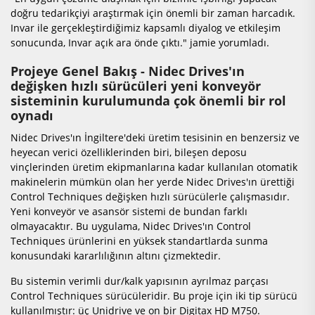
doğru tedarikçiyi araştırmak için önemli bir zaman harcadık.
Invar ile gerçekleştirdiğimiz kapsamlı diyalog ve etkileşim
sonucunda, Invar açık ara önde çıktı." jamie yorumladı.
Projeye Genel Bakış - Nidec Drives'ın
değişken hızlı sürücüleri yeni konveyör
sisteminin kurulumunda çok önemli bir rol
oynadı
Nidec Drives'ın İngiltere'deki üretim tesisinin en benzersiz ve
heyecan verici özelliklerinden biri, bileşen deposu
vinçlerinden üretim ekipmanlarına kadar kullanılan otomatik
makinelerin mümkün olan her yerde Nidec Drives'ın ürettiği
Control Techniques değişken hızlı sürücülerle çalışmasıdır.
Yeni konveyör ve asansör sistemi de bundan farklı
olmayacaktır. Bu uygulama, Nidec Drives'ın Control
Techniques ürünlerini en yüksek standartlarda sunma
konusundaki kararlılığının altını çizmektedir.
Bu sistemin verimli dur/kalk yapısının ayrılmaz parçası
Control Techniques sürücüleridir. Bu proje için iki tip sürücü
kullanılmıştır: üç Unidrive ve on bir Digitax HD M750.