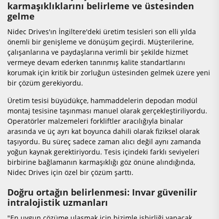
karmaşıklıklarını belirleme ve üstesinden
gelme
Nidec Drives'ın İngiltere'deki üretim tesisleri son elli yılda
önemli bir genişleme ve dönüşüm geçirdi. Müşterilerine,
çalışanlarına ve paydaşlarına verimli bir şekilde hizmet
vermeye devam ederken tanınmış kalite standartlarını
korumak için kritik bir zorluğun üstesinden gelmek üzere yeni
bir çözüm gerekiyordu.
Üretim tesisi büyüdükçe, hammaddelerin depodan modül
montaj tesisine taşınması manuel olarak gerçekleştiriliyordu.
Operatörler malzemeleri forkliftler aracılığıyla binalar
arasında ve üç ayrı kat boyunca dahili olarak fiziksel olarak
taşıyordu. Bu süreç sadece zaman alıcı değil aynı zamanda
yoğun kaynak gerektiriyordu. Tesis içindeki farklı seviyeleri
birbirine bağlamanın karmaşıklığı göz önüne alındığında,
Nidec Drives için özel bir çözüm şarttı.
Doğru ortağın belirlenmesi: Invar güvenilir
intralojistik uzmanları
"En uygun çözüme ulaşmak için bizimle işbirliği yapacak