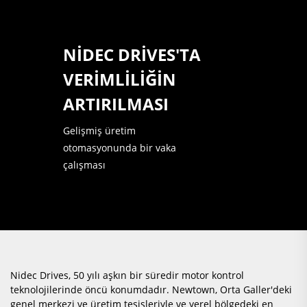
NIDEC DRIVES'TA
VERIMLILIĞIN
ARTIRILMASI
Gelişmiş üretim
otomasyonunda bir vaka
çalışması
Nidec Drives, 50 yılı aşkın bir süredir motor kontrol
teknolojilerinde öncü konumdadır. Newtown, Orta Galler'deki
genel merkezi ve üretim tesisleriyle ve yerel bölgedeki en