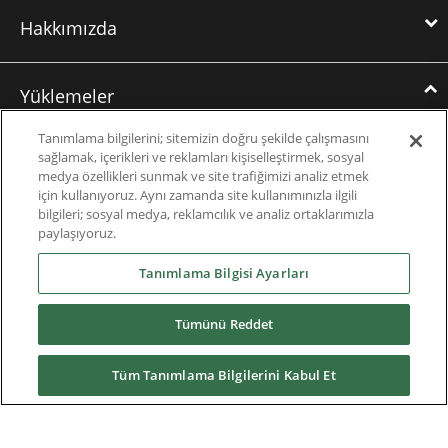
Hakkımızda
Yüklemeler
Tanımlama bilgilerini; sitemizin doğru şekilde çalışmasını
Brochures
sağlamak, içerikleri ve reklamları kişiselleştirmek, sosyal
medya özellikleri sunmak ve site trafiğimizi analiz etmek
Vaka çalışmaları
için kullanıyoruz. Aynı zamanda site kullanımınızla ilgili
bilgileri; sosyal medya, reklamcılık ve analiz ortaklarımızla
Datasheets
paylaşıyoruz.
Tanımlama Bilgisi Ayarları
Engineering Guides
Bilgi Tabanı
Tümünü Reddet
Mobile Applications
Tüm Tanımlama Bilgilerini Kabul Et
User Guides and Software
Software