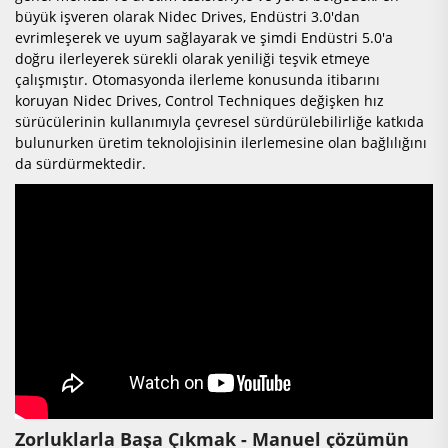
büyük işveren olarak Nidec Drives, Endüstri 3.0'dan
evrimleşerek ve uyum sağlayarak ve şimdi Endüstri 5.0'a
doğru ilerleyerek sürekli olarak yeniliği teşvik etmeye
çalışmıştır. Otomasyonda ilerleme konusunda itibarını
koruyan Nidec Drives, Control Techniques değişken hız
sürücülerinin kullanımıyla çevresel sürdürülebilirliğe katkıda
bulunurken üretim teknolojisinin ilerlemesine olan bağlılığını
da sürdürmektedir.
Zorluklarla Başa Çıkmak - Manuel çözümün