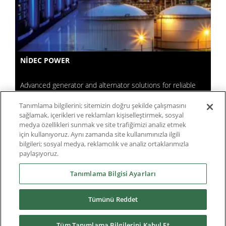
NIDEC POWER
Advanced generator and alternator solutions for reliable
energy worldwide.
Tanımlama bilgilerini; sitemizin doğru şekilde çalışmasını
sağlamak, içerikleri ve reklamları kişiselleştirmek, sosyal
medya özellikleri sunmak ve site trafiğimizi analiz etmek
için kullanıyoruz. Aynı zamanda site kullanımınızla ilgili
bilgileri; sosyal medya, reklamcılık ve analiz ortaklarımızla
paylaşıyoruz.
Tanımlama Bilgisi Ayarları
Tümünü Reddet
Tüm Tanımlama Bilgilerini Kabul Et