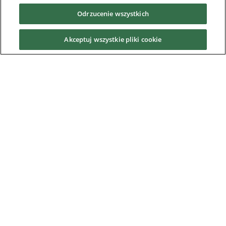
Odrzucenie wszystkich
Usługi
Akceptuj wszystkie pliki cookie
News & Media
O nas
Downloads
Nidec Brands