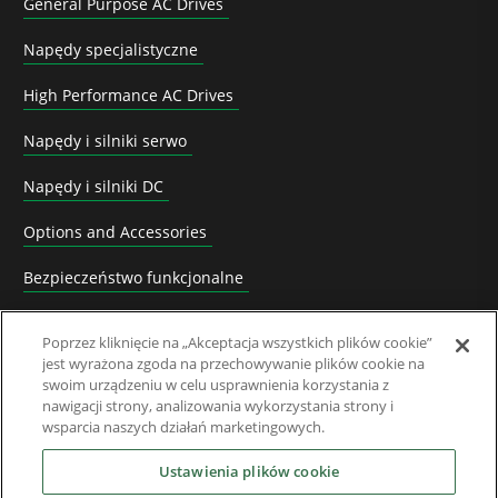
General Purpose AC Drives
Napędy specjalistyczne
High Performance AC Drives
Napędy i silniki serwo
Napędy i silniki DC
Options and Accessories
Bezpieczeństwo funkcjonalne
Software
Poprzez kliknięcie na „Akceptacja wszystkich plików cookie”
jest wyrażona zgoda na przechowywanie plików cookie na
Rozwiązania systemowe
swoim urządzeniu w celu usprawnienia korzystania z
nawigacji strony, analizowania wykorzystania strony i
Superseded Products
wsparcia naszych działań marketingowych.
Branźe
Ustawienia plików cookie