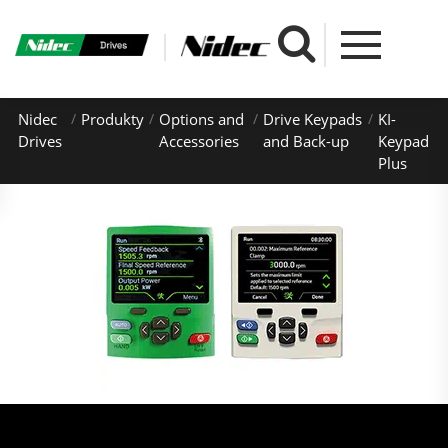
Nidec
Produkty
Options and
Drive Keypads
KI-
Drives
Accessories
and Back-up
Keypad
Plus