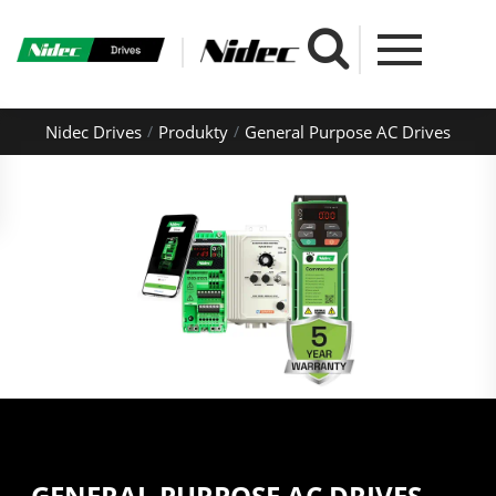
Nidec Drives
Produkty
General Purpose AC Drives
GENERAL PURPOSE AC DRIVES