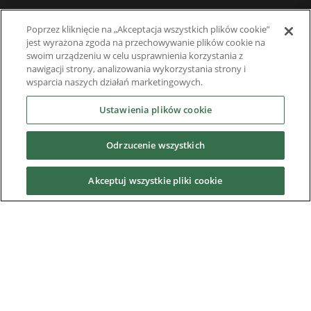
Software
Poprzez kliknięcie na „Akceptacja wszystkich plików cookie”
jest wyrażona zgoda na przechowywanie plików cookie na
Rozwiązania systemowe
swoim urządzeniu w celu usprawnienia korzystania z
nawigacji strony, analizowania wykorzystania strony i
Superseded Products
wsparcia naszych działań marketingowych.
Branźe
Ustawienia plików cookie
Odrzucenie wszystkich
Usługi
Akceptuj wszystkie pliki cookie
News & Media
O nas
Downloads