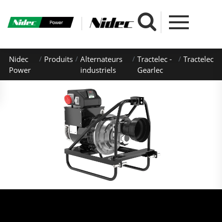
Nidec
Produits
Alternateurs
Tractelec -
Tractelec
Power
industriels
Gearlec