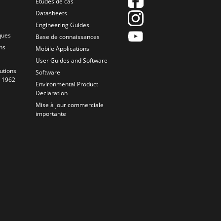
Études de cas
Datasheets
Engineering Guides
ques
Base de connaissances
ns
Mobile Applications
User Guides and Software
utions
Software
s 1962
Environmental Product
Declaration
Mise à jour commerciale
importante