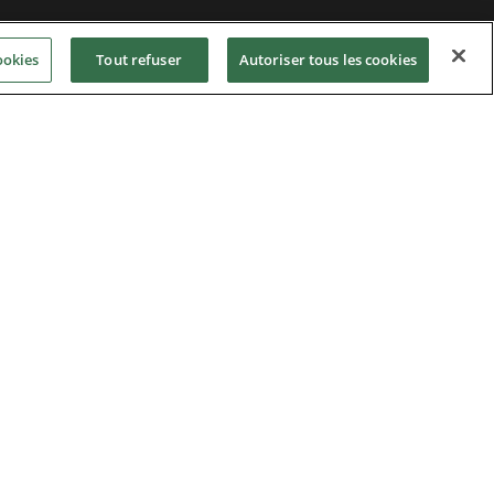
ookies
Tout refuser
Autoriser tous les cookies
Privacy Notice
|
Cookie Policy
|
Modern Slavery
Act
|
Supplier Code of Conduct
|
Hotline Policy
|
Environment
|
Imprint
|
Contact Us