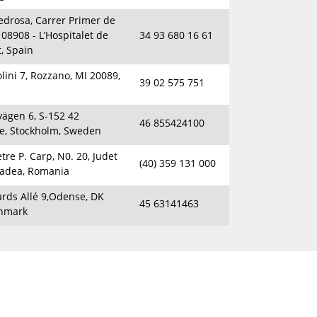
edrosa, Carrer Primer de
 08908 - L’Hospitalet de
34 93 680 16 61
, Spain
lini 7, Rozzano, MI 20089,
39 02 575 751
ägen 6, S-152 42
46 855424100
je, Stockholm, Sweden
tre P. Carp, N0. 20, Judet
(40) 359 131 000
radea, Romania
ards Allé 9,Odense, DK
45 63141463
enmark