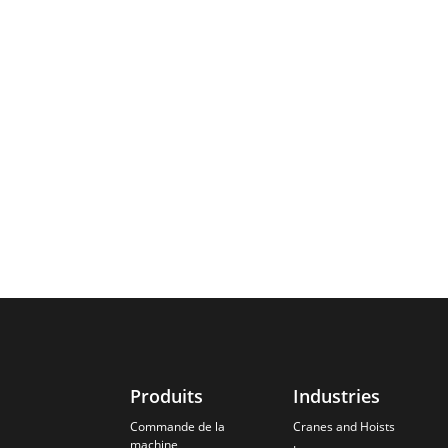
Produits
Industries
Commande de la
Cranes and Hoists
machine