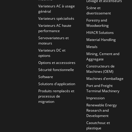
Levage et ascenseurs
Variateurs AC à usage
Scène et
général
divertissement
Variateurs spécialisés
Forestry and
Variateurs AC haute
Woodworking
performance
HVACR Solutions
Servovariateurs et
Material Handling
moteurs
Metals
Variateurs DC et
Mining, Cement and
options
Aggregate
Options et accessoires
Constructeurs de
Sécurité fonctionnelle
Machines (OEM)
Software
Machines d'emballage
Solutions d'application
Port and Freight
Produits remplacés et
Terminal Machinery
processus de
Impression
migration
Renewable Energy
Research and
Development
Caoutchouc et
plastique