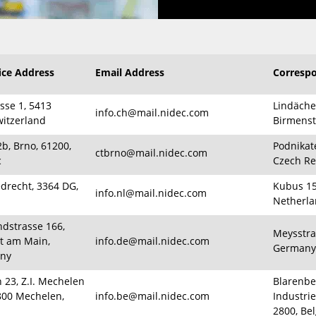
ice Address
Email Address
Corresp
sse 1, 5413
Lindächer
info.ch@mail.nidec.com
witzerland
Birmenst
b, Brno, 61200,
Podnikate
ctbrno@mail.nidec.com
c
Czech Re
edrecht, 3364 DG,
Kubus 15
info.nl@mail.nidec.com
Netherla
dstrasse 166,
Meysstra
t am Main,
info.de@mail.nidec.com
Germany
any
 23, Z.I. Mechelen
Blarenbe
800 Mechelen,
info.be@mail.nidec.com
Industri
2800, Be