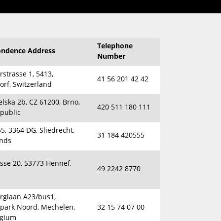
Telephone
ondence Address
Number
strasse 1, 5413,
41 56 201 42 42
orf, Switzerland
lska 2b, CZ 61200, Brno,
420 511 180 111
public
5, 3364 DG, Sliedrecht,
31 184 420555
nds
sse 20, 53773 Hennef,
49 2242 8770
rglaan A23/bus1,
epark Noord, Mechelen,
32 15 74 07 00
lgium