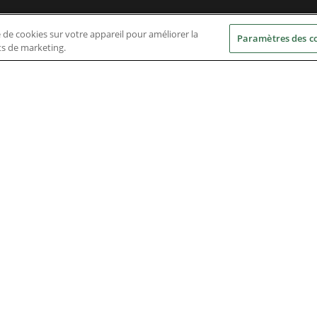
e de cookies sur votre appareil pour améliorer la
Paramètres des c
rts de marketing.
Nidec Brands
erved. A NIDEC Group Company
he ® symbol are registered with the U.S. Patent and