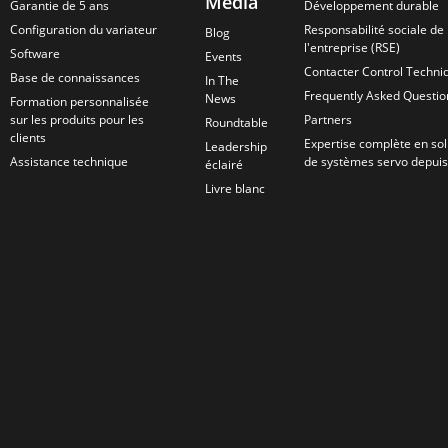
Media
Garantie de 5 ans
Développement durable
Configuration du variateur
Responsabilité sociale de
Blog
l'entreprise (RSE)
Software
Events
Contacter Control Techni
Base de connaissances
In The
Frequently Asked Questio
News
Formation personnalisée
sur les produits pour les
Partners
Roundtable
clients
Expertise complète en sol
Leadership
Assistance technique
de systèmes servo depui
éclairé
Livre blanc