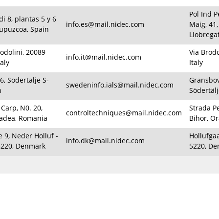
Pol Ind P
i 8, plantas 5 y 6
info.es@mail.nidec.com
Maig, 41,
iupuzcoa, Spain
Llobregat
odolini, 20089
Via Brodo
info.it@mail.nidec.com
aly
Italy
, Sodertalje S-
Gränsbov
swedeninfo.ials@mail.nidec.com
n
Södertäl
 Carp, N0. 20,
Strada Pe
controltechniques@mail.nidec.com
radea, Romania
Bihor, O
e 9, Neder Holluf -
Hollufga
info.dk@mail.nidec.com
5220, Denmark
5220, D