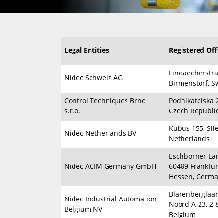
Legal Entities
Registered Off
Lindaecherstra
Nidec Schweiz AG
Birmenstorf, S
Control Techniques Brno
Podnikatelska 2
s.r.o.
Czech Republi
Kubus 155, Sli
Nidec Netherlands BV
Netherlands
Eschborner Lan
Nidec ACIM Germany GmbH
60489 Frankfur
Hessen, Germ
Blarenberglaan
Nidec Industrial Automation
Noord A-23, 2 
Belgium NV
Belgium