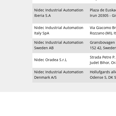
Nidec Industrial Automation
Plaza de Euskad
Iberia S.A
Irun 20305 - G
Nidec Industrial Automation
Via Giacomo Br
Italy SpA
Rozzano (MI), It
Nidec Industrial Automation
Gransbovagen 6
Sweden AB
152 42, Swede
Strada Petre P.
Nidec Oradea S.r.L
Judet Bihor, O
Nidec Industrial Automation
Hollufgards all
Denmark A/S
Odense S, DK 