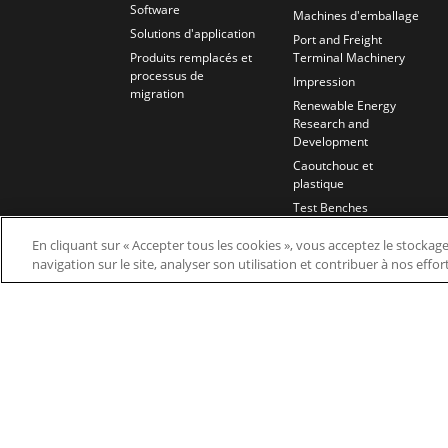
Software
Machines d'emballage
Solutions d'application
Port and Freight
Produits remplacés et
Terminal Machinery
processus de
Impression
migration
Renewable Energy
Research and
Development
Caoutchouc et
plastique
Test Benches
Traitement de l'eau et
En cliquant sur « Accepter tous les cookies », vous acceptez le stockag
des eaux usées
navigation sur le site, analyser son utilisation et contribuer à nos effo
Wires and Cables