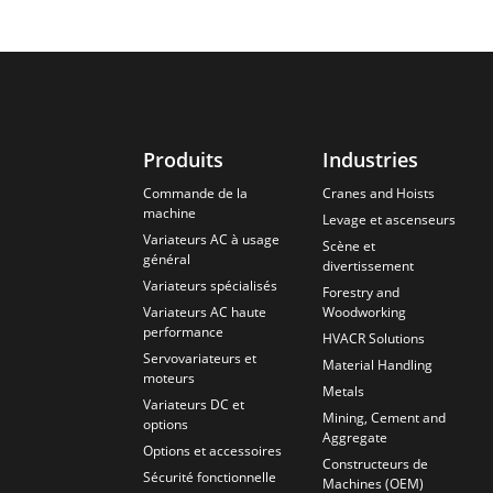
Produits
Industries
Commande de la
Cranes and Hoists
machine
Levage et ascenseurs
Variateurs AC à usage
Scène et
général
divertissement
Variateurs spécialisés
Forestry and
Variateurs AC haute
Woodworking
performance
HVACR Solutions
Servovariateurs et
Material Handling
moteurs
Metals
Variateurs DC et
Mining, Cement and
options
Aggregate
Options et accessoires
Constructeurs de
Sécurité fonctionnelle
Machines (OEM)