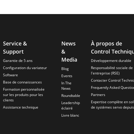
Service &
News
À propos de
Support
&
Control Techniq
Media
Garantie de 5 ans
Développement durable
Configuration du variateur
Responsabilité sociale de
Blog
l'entreprise (RSE)
Software
Events
Contacter Control Techni
Base de connaissances
In The
Frequently Asked Questio
News
Formation personnalisée
sur les produits pour les
Partners
Roundtable
clients
Expertise complète en sol
Leadership
Assistance technique
de systèmes servo depui
éclairé
Livre blanc