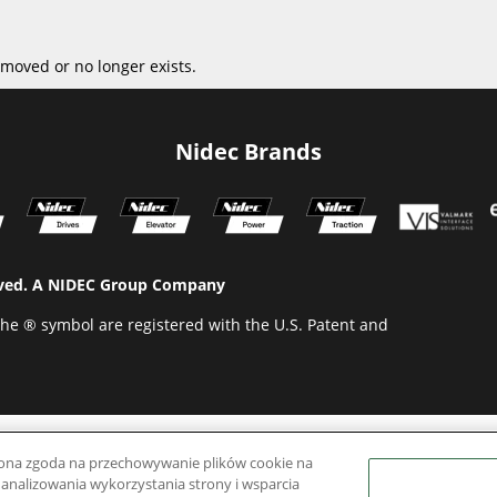
moved or no longer exists.
Nidec Brands
erved. A NIDEC Group Company
he ® symbol are registered with the U.S. Patent and
rażona zgoda na przechowywanie plików cookie na
 analizowania wykorzystania strony i wsparcia