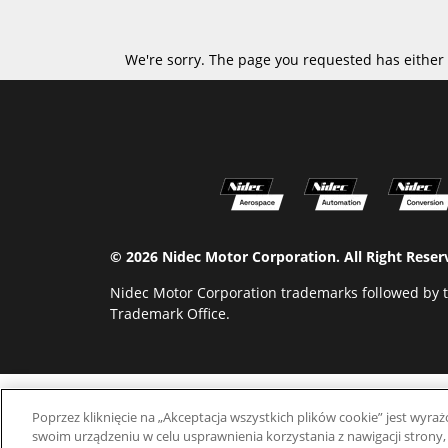
We're sorry. The page you requested has either 
© 2026 Nidec Motor Corporation. All Right Res
Nidec Motor Corporation trademarks followed by t
Trademark Office.
Poprzez kliknięcie na „Akceptacja wszystkich plików cookie” jest wy
swoim urządzeniu w celu usprawnienia korzystania z nawigacji strony,